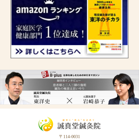
〒114-0031