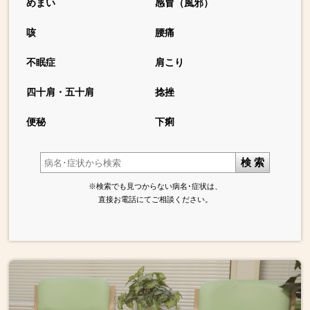
めまい
感冒（風邪）
咳
腰痛
不眠症
肩こり
四十肩・五十肩
捻挫
便秘
下痢
検 索
※検索でも見つからない病名･症状は、
直接お電話にてご相談ください。