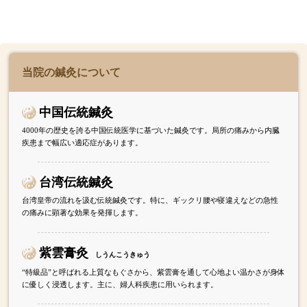
当院の鍼灸について
中国伝統鍼灸
4000年の歴史を誇る中国伝統医学に基づいた鍼灸です。局所の痛みから内臓
疾患まで幅広い適応症があります。
台湾伝統鍼灸
台湾皇帝の流れを汲む伝統鍼灸です。特に、ギックリ腰や寝違えなどの急性
の痛みに顕著な効果を発揮します。
紫雲膏灸
しうんこうきゅう
“特級品”と呼ばれる上質なもぐさから、紫雲膏を通して心地よい温かさが身体
に優しく浸透します。主に、婦人科疾患に用いられます。