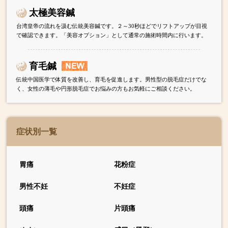
太極美容鍼
台湾皇帝の流れを汲む伝統美容鍼です。２～30秒ほどでリフトアップが目視
で確認できます。「美容オプション」として通常の施術時間内に行います。
育毛鍼
伝統中国医学で体質を改善し、育毛を促進します。男性型の脱毛症だけでな
く、女性の薄毛や円形脱毛症でお悩みの方もお気軽にご相談ください。
症状別一覧
胃痛
花粉症
男性不妊
不妊症
頭痛
片頭痛