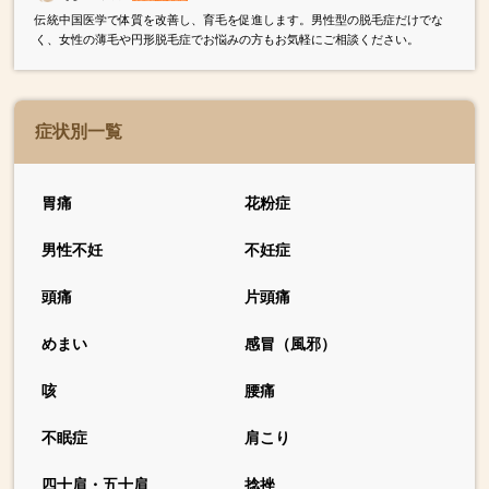
伝統中国医学で体質を改善し、育毛を促進します。男性型の脱毛症だけでな
く、女性の薄毛や円形脱毛症でお悩みの方もお気軽にご相談ください。
症状別一覧
胃痛
花粉症
男性不妊
不妊症
頭痛
片頭痛
めまい
感冒（風邪）
咳
腰痛
不眠症
肩こり
四十肩・五十肩
捻挫