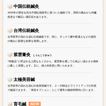
中国伝統鍼灸
4000年の歴史を誇る中国伝統医学に基づいた鍼灸です。局所の痛みから内臓
疾患まで幅広い適応症があります。
台湾伝統鍼灸
台湾皇帝の流れを汲む伝統鍼灸です。特に、ギックリ腰や寝違えなどの急性
の痛みに顕著な効果を発揮します。
紫雲膏灸
しうんこうきゅう
“特級品”と呼ばれる上質なもぐさから、紫雲膏を通して心地よい温かさが身体
に優しく浸透します。主に、婦人科疾患に用いられます。
太極美容鍼
台湾皇帝の流れを汲む伝統美容鍼です。２～30秒ほどでリフトアップが目視
で確認できます。「美容オプション」として通常の施術時間内に行います。
育毛鍼