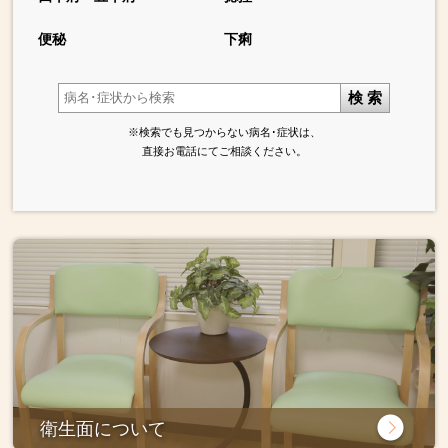
便秘
下痢
検 索
※検索でも見つからない病名･症状は、
直接お電話にてご相談ください。
衛生面について