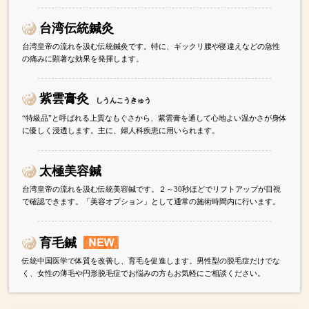
台湾伝統鍼灸
台湾皇帝の流れを汲む伝統鍼灸です。特に、ギックリ腰や寝違えなどの急性
の痛みに顕著な効果を発揮します。
紫雲膏灸
しうんこうきゅう
“特級品”と呼ばれる上質なもぐさから、紫雲膏を通して心地よい温かさが身体
に優しく浸透します。主に、婦人科疾患に用いられます。
太極美容鍼
台湾皇帝の流れを汲む伝統美容鍼です。２～30秒ほどでリフトアップが目視
で確認できます。「美容オプション」として通常の施術時間内に行います。
育毛鍼
伝統中国医学で体質を改善し、育毛を促進します。男性型の脱毛症だけでな
く、女性の薄毛や円形脱毛症でお悩みの方もお気軽にご相談ください。