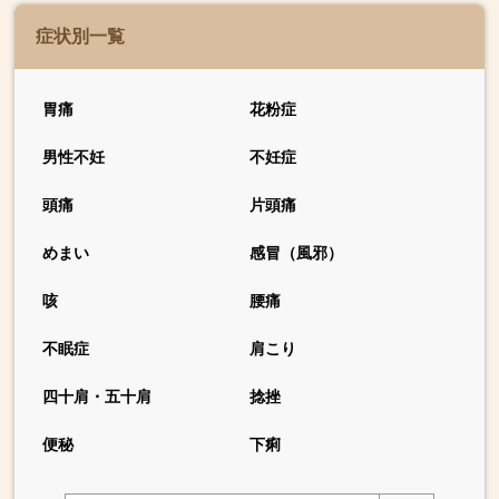
症状別一覧
胃痛
花粉症
男性不妊
不妊症
頭痛
片頭痛
めまい
感冒（風邪）
咳
腰痛
不眠症
肩こり
四十肩・五十肩
捻挫
便秘
下痢