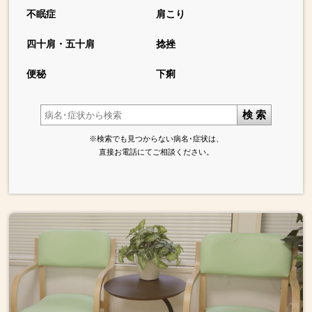
不眠症
肩こり
四十肩・五十肩
捻挫
便秘
下痢
検 索
※検索でも見つからない病名･症状は、
直接お電話にてご相談ください。