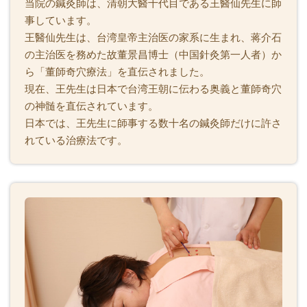
当院の鍼灸師は、清朝大醫十代目である王醫仙先生に師
事しています。
王醫仙先生は、台湾皇帝主治医の家系に生まれ、蒋介石
の主治医を務めた故董景昌博士（中国針灸第一人者）か
ら「董師奇穴療法」を直伝されました。
現在、王先生は日本で台湾王朝に伝わる奥義と董師奇穴
の神髄を直伝されています。
日本では、王先生に師事する数十名の鍼灸師だけに許さ
れている治療法です。