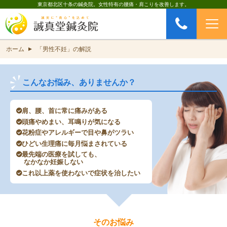
東京都北区十条の鍼灸院。女性特有の腰痛・肩こりを改善します。
お問い合わせ
CONTACT
ホーム
「男性不妊」の解説
▲
こんなお悩み、ありませんか？
肩、腰、首に常に痛みがある
頭痛やめまい、耳鳴りが気になる
花粉症やアレルギーで目や鼻がツラい
ひどい生理痛に毎月悩まされている
最先端の医療を試しても、
なかなか妊娠しない
これ以上薬を使わないで症状を治したい
そのお悩み