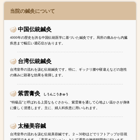
当院の鍼灸について
中国伝統鍼灸
4000年の歴史を誇る中国伝統医学に基づいた鍼灸です。局所の痛みから内臓
疾患まで幅広い適応症があります。
台湾伝統鍼灸
台湾皇帝の流れを汲む伝統鍼灸です。特に、ギックリ腰や寝違えなどの急性
の痛みに顕著な効果を発揮します。
紫雲膏灸
しうんこうきゅう
“特級品”と呼ばれる上質なもぐさから、紫雲膏を通して心地よい温かさが身体
に優しく浸透します。主に、婦人科疾患に用いられます。
太極美容鍼
台湾皇帝の流れを汲む伝統美容鍼です。２～30秒ほどでリフトアップが目視
で確認できます。「美容オプション」として通常の施術時間内に行います。