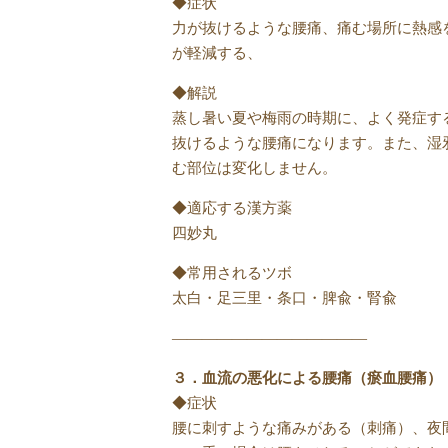
◆症状
力が抜けるような腰痛、痛む場所に熱感
が軽減する、
◆解説
蒸し暑い夏や梅雨の時期に、よく発症す
抜けるような腰痛になります。また、湿
む部位は変化しません。
◆適応する漢方薬
四妙丸
◆常用されるツボ
太白・足三里・条口・脾兪・腎兪
—————————————
３．血流の悪化による腰痛（瘀血腰痛）
◆症状
腰に刺すような痛みがある（刺痛）、夜