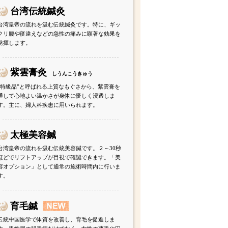
台湾伝統鍼灸
台湾皇帝の流れを汲む伝統鍼灸です。特に、ギッ
クリ腰や寝違えなどの急性の痛みに顕著な効果を
発揮します。
紫雲膏灸
しうんこうきゅう
“特級品”と呼ばれる上質なもぐさから、紫雲膏を
通して心地よい温かさが身体に優しく浸透しま
す。主に、婦人科疾患に用いられます。
太極美容鍼
台湾皇帝の流れを汲む伝統美容鍼です。２～30秒
ほどでリフトアップが目視で確認できます。「美
容オプション」として通常の施術時間内に行いま
す。
育毛鍼
伝統中国医学で体質を改善し、育毛を促進しま