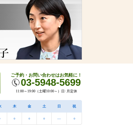
ご予約・お問い合わせはお気軽に！
03-5948-5699
11:00～19:00（土曜10:00～）日･月定休
水
木
金
土
日
祝
○
○
○
○
―
○