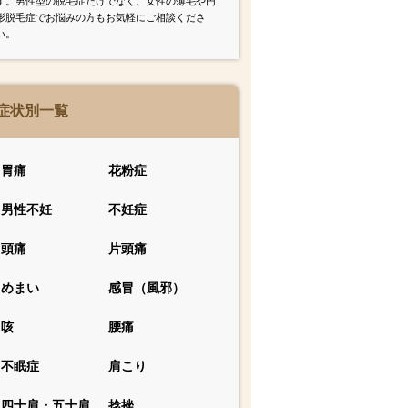
す。男性型の脱毛症だけでなく、女性の薄毛や円
形脱毛症でお悩みの方もお気軽にご相談くださ
い。
症状別一覧
胃痛
花粉症
男性不妊
不妊症
頭痛
片頭痛
めまい
感冒（風邪）
咳
腰痛
不眠症
肩こり
四十肩・五十肩
捻挫