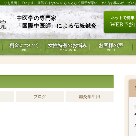
肩こりを改善しています。病気ではないのになんとなく調子が悪い、そんなお悩みがござい
中医学の専門家
ネットで簡単
WEB予約
「国際中医師」による伝統鍼灸
料金について
女性特有のお悩み
お客様の声
PRICE
for WOMEN
VOICE
声
ブログ
鍼灸学生用