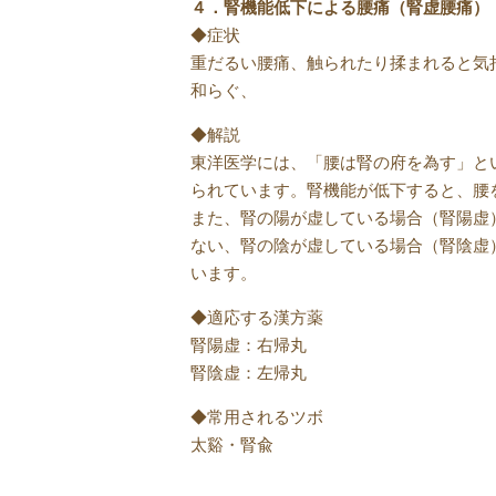
４．腎機能低下による腰痛（腎虚腰痛）
◆症状
重だるい腰痛、触られたり揉まれると気
和らぐ、
◆解説
東洋医学には、「腰は腎の府を為す」と
られています。腎機能が低下すると、腰
また、腎の陽が虚している場合（腎陽虚
ない、腎の陰が虚している場合（腎陰虚
います。
◆適応する漢方薬
腎陽虚：右帰丸
腎陰虚：左帰丸
◆常用されるツボ
太谿・腎兪