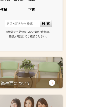
便秘
下痢
検 索
※検索でも見つからない病名･症状は、
直接お電話にてご相談ください。
衛生面について