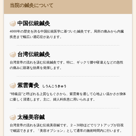
当院の鍼灸について
中国伝統鍼灸
4000年の歴史を誇る中国伝統医学に基づいた鍼灸です。局所の痛みから内臓
疾患まで幅広い適応症があります。
台湾伝統鍼灸
台湾皇帝の流れを汲む伝統鍼灸です。特に、ギックリ腰や寝違えなどの急性
の痛みに顕著な効果を発揮します。
紫雲膏灸
しうんこうきゅう
“特級品”と呼ばれる上質なもぐさから、紫雲膏を通して心地よい温かさが身体
に優しく浸透します。主に、婦人科疾患に用いられます。
太極美容鍼
台湾皇帝の流れを汲む伝統美容鍼です。２～30秒ほどでリフトアップが目視
で確認できます。「美容オプション」として通常の施術時間内に行います。