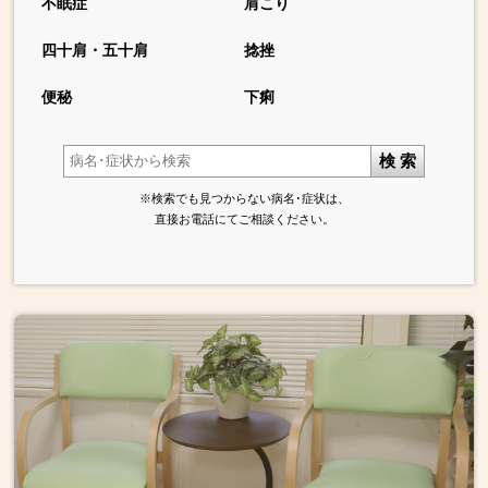
不眠症
肩こり
四十肩・五十肩
捻挫
便秘
下痢
検 索
※検索でも見つからない病名･症状は、
直接お電話にてご相談ください。